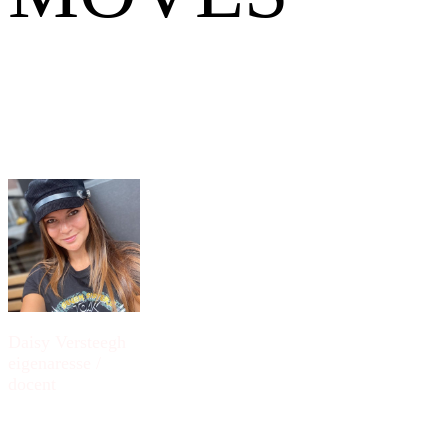
Daisy Versteegh
eigenaresse /
docent