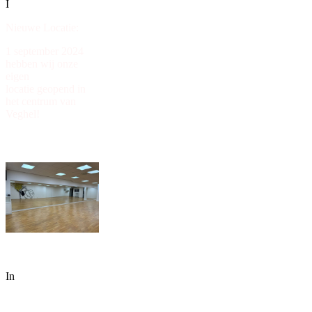
I
Nieuwe Locatie:
1 september 2024
hebben wij onze
eigen
locatie geopend in
het centrum van
Veghel!
In